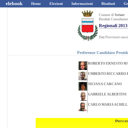
elebook
Home
Elezioni
Informazioni
Risultati
Gr
Comune di
Seriate
Risultati Consultazio
Regionali 2013
Dati Provvisori suscet
Preferenze Candidato Presid
ROBERTO ERNESTO M
UMBERTO RICCARDO 
SILVANA CARCANO
GABRIELE ALBERTINI
CARLO MARIA ACHILL