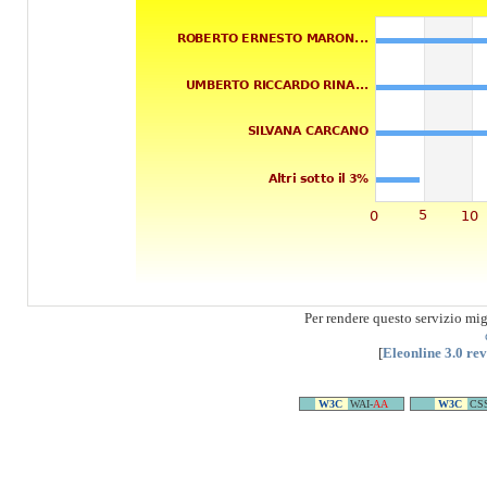
Per rendere questo servizio mi
[
Eleonline 3.0 re
W3C
WAI-
AA
W3C
CS