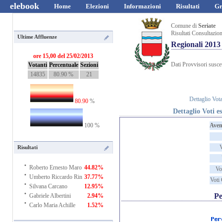
elebook
Home
Elezioni
Informazioni
Risultati
Gr
Comune di
Seriate
Risultati Consultazio
Ultime Affluenze
Regionali 2013
ore 15,00 del 25/02/2013
Dati Provvisori suscet
Votanti
Percentuale
Sezioni
14835
80.90 %
21
Dettaglio Vota
80.90
%
Dettaglio Voti es
100 %
Aven
Risultati
·
Roberto Ernesto Maro
44.82%
Vo
·
Umberto Riccardo Rin
37.77%
Voti 
·
Silvana Carcano
12.95%
·
Pe
Gabriele Albertini
2.94%
·
Carlo Maria Achille
1.52%