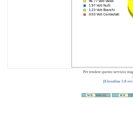
Per rendere questo servizio mi
[
Eleonline 3.0 re
W3C
WAI-
AA
W3C
CS