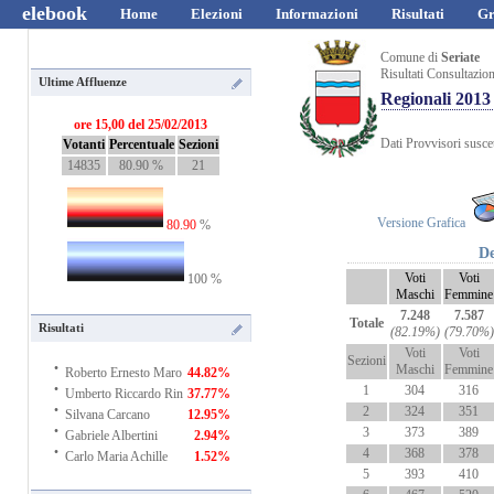
elebook
Home
Elezioni
Informazioni
Risultati
Gr
Comune di
Seriate
Risultati Consultazio
Ultime Affluenze
Regionali 2013
ore 15,00 del 25/02/2013
Dati Provvisori suscet
Votanti
Percentuale
Sezioni
14835
80.90 %
21
Versione Grafica
80.90
%
De
Voti
Voti
100 %
Maschi
Femmine
7.248
7.587
Totale
Risultati
(82.19%)
(79.70%)
Voti
Voti
Sezioni
·
Maschi
Femmine
Roberto Ernesto Maro
44.82%
·
1
304
316
Umberto Riccardo Rin
37.77%
·
2
324
351
Silvana Carcano
12.95%
·
3
373
389
Gabriele Albertini
2.94%
·
4
368
378
Carlo Maria Achille
1.52%
5
393
410