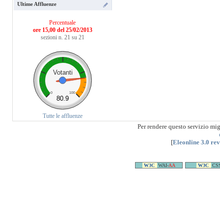
Ultime Affluenze
Percentuale
ore 15,00 del 25/02/2013
sezioni n. 21 su 21
Votanti
0
100
80.9
Tutte le affluenze
Per rendere questo servizio mi
[
Eleonline 3.0 re
W3C
WAI-
AA
W3C
CS