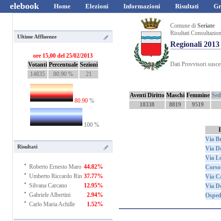
elebook
Home
Elezioni
Informazioni
Risultati
Gr
Comune di
Seriate
Risultati Consultazio
Ultime Affluenze
Regionali 2013
ore 15,00 del 25/02/2013
Dati Provvisori suscet
Votanti
Percentuale
Sezioni
14835
80.90 %
21
Aventi Diritto
Maschi
Femmine
Sedi
80.90
%
18338
8819
9519
100 %
Via B
Risultati
Via D
Via L
·
Roberto Ernesto Maro
44.82%
Corso
·
Umberto Riccardo Rin
37.77%
Via C
·
Silvana Carcano
12.95%
Via Do
·
Gabriele Albertini
2.94%
Osped
·
Carlo Maria Achille
1.52%