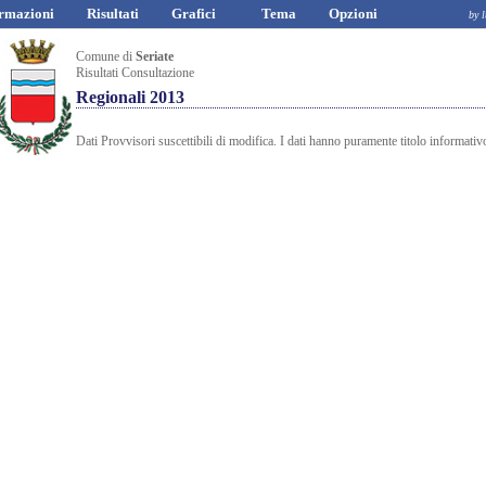
rmazioni
Risultati
Grafici
Tema
Opzioni
by luciano a
Comune di
Seriate
Risultati Consultazione
Regionali 2013
Dati Provvisori suscettibili di modifica. I dati hanno puramente titolo informativ