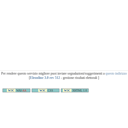
Per rendere questo servizio migliore puoi inviare segnalazioni/suggerimenti a
questo indirizzo
[
Eleonline 3.0 rev 512
- gestione risultati elettorali ]
W3C
WAI-
AA
W3C
CSS
W3C
XHTML 1.0