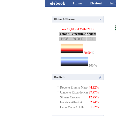
elebook
Home
Elezioni
Info
Ultime Affluenze
ore 15,00 del 25/02/2013
Votanti
Percentuale
Sezioni
14835
80.90 %
21
80.90
%
100 %
Risultati
·
Roberto Ernesto Maro
44.82%
·
Umberto Riccardo Rin
37.77%
·
Silvana Carcano
12.95%
·
Gabriele Albertini
2.94%
·
Carlo Maria Achille
1.52%