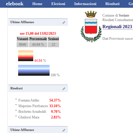
elebook
Home
Elezioni
Informazioni
Risultati
Gr
Comune di
Seriate
Risultati Consultazio
Ultime Affluenze
Regionali 2023
ore 15,00 del 13/02/2023
Dati Provvisori suscet
Votanti
Percentuale
Sezioni
8846
44.84 %
22
44.84
%
100 %
Risultati
·
Fontana Attilio
54.37%
·
Majorino Pierfrances
33.10%
·
Brichetto Arnaboldi
9.70%
·
Ghidorzi Mara
2.83%
Ultime Affluenze