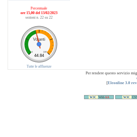
Percentuale
ore 15,00 del 13/02/2023
sezioni n. 22 su 22
Votanti
0
100
44.84
Tutte le affluenze
Per rendere questo servizio mi
[
Eleonline 3.0 re
W3C
WAI-
AA
W3C
CS