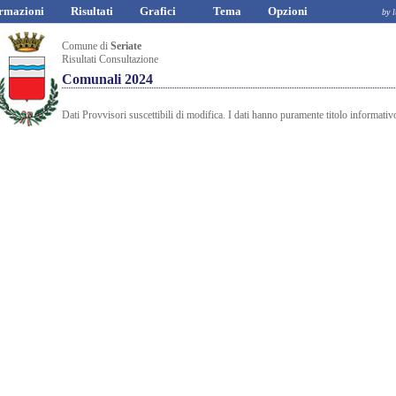
rmazioni
Risultati
Grafici
Tema
Opzioni
by luciano a
Comune di
Seriate
Risultati Consultazione
Comunali 2024
Dati Provvisori suscettibili di modifica. I dati hanno puramente titolo informativ