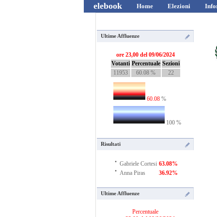
elebook
Home
Elezioni
Info
Ultime Affluenze
ore 23,00 del 09/06/2024
Votanti
Percentuale
Sezioni
11953
60.08 %
22
60.08
%
100 %
Risultati
·
Gabriele Cortesi
63.08%
·
Anna Piras
36.92%
Ultime Affluenze
Percentuale