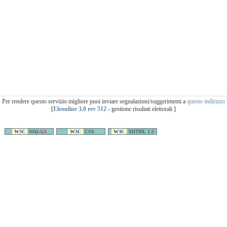
Per rendere questo servizio migliore puoi inviare segnalazioni/suggerimenti a
questo indirizzo
[
Eleonline 3.0 rev 512
- gestione risultati elettorali ]
W3C
WAI-
AA
W3C
CSS
W3C
XHTML 1.0