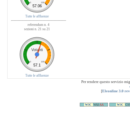
0
100
57.06
Tutte le affluenze
referendum n. 4
sezioni n. 21 su 21
Votanti
0
100
57.1
Tutte le affluenze
Per rendere questo servizio mi
[
Eleonline 3.0 re
W3C
WAI-
AA
W3C
CS