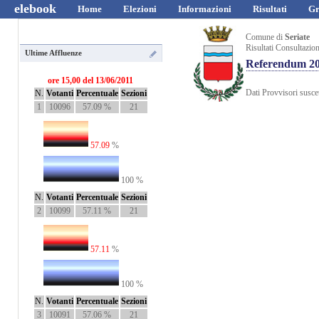
elebook
Home
Elezioni
Informazioni
Risultati
Gr
Comune di
Seriate
Risultati Consultazio
Ultime Affluenze
Referendum 2
ore 15,00 del 13/06/2011
Dati Provvisori suscet
N.
Votanti
Percentuale
Sezioni
1
10096
57.09 %
21
57.09
%
100 %
N.
Votanti
Percentuale
Sezioni
2
10099
57.11 %
21
57.11
%
100 %
N.
Votanti
Percentuale
Sezioni
3
10091
57.06 %
21