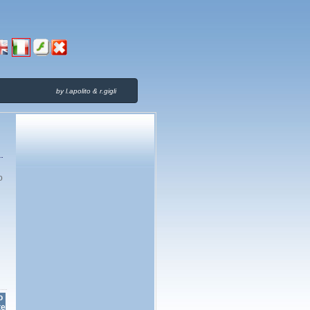
by l.apolito & r.gigli
o
o
te