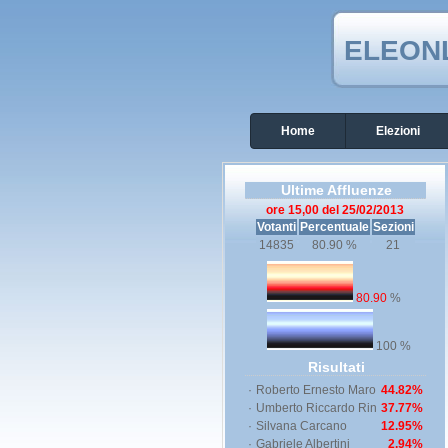
ELEON
Home
Elezioni
Ultime Affluenze
ore 15,00 del 25/02/2013
Votanti
Percentuale
Sezioni
14835
80.90 %
21
80.90
%
100 %
Risultati
·
Roberto Ernesto Maro
44.82%
·
Umberto Riccardo Rin
37.77%
·
Silvana Carcano
12.95%
·
Gabriele Albertini
2.94%