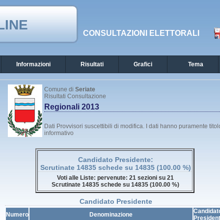
LINE
CONSULTAZIONI ELETTORALI
Informazioni
Risultati
Grafici
Tema
Comune di
Seriate
Risultati Consultazione
Regionali 2013
Dati Provvisori suscettibili di modifica. I dati hanno puramente titol
informativo
Candidato Presidente:
Scrutinate 14835 schede su 14835 (100.00 %)
Voti alle Liste: pervenute: 21 sezioni su 21
Scrutinate 14835 schede su 14835 (100.00 %)
Candidato Presidente
Candidat
Numero
Denominazione
Presiden