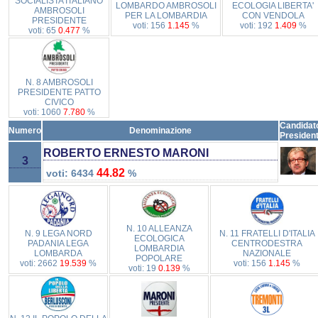
SOCIALISTA ITALIANO
LOMBARDO AMBROSOLI
ECOLOGIA LIBERTA'
AMBROSOLI
PER LA LOMBARDIA
CON VENDOLA
PRESIDENTE
voti: 156
1.145
%
voti: 192
1.409
%
voti: 65
0.477
%
N. 8 AMBROSOLI
PRESIDENTE PATTO
CIVICO
voti: 1060
7.780
%
Candidat
Numero
Denominazione
Presiden
ROBERTO ERNESTO MARONI
3
44.82
voti: 6434
%
N. 10 ALLEANZA
N. 9 LEGA NORD
N. 11 FRATELLI D'ITALIA
ECOLOGICA
PADANIA LEGA
CENTRODESTRA
LOMBARDIA
LOMBARDA
NAZIONALE
POPOLARE
voti: 2662
19.539
%
voti: 156
1.145
%
voti: 19
0.139
%