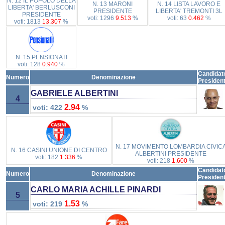
N. 12 IL POPOLO DELLA
N. 13 MARONI
N. 14 LISTA LAVORO E
LIBERTA' BERLUSCONI
PRESIDENTE
LIBERTA' TREMONTI 3L
PRESIDENTE
voti: 1296
9.513
%
voti: 63
0.462
%
voti: 1813
13.307
%
N. 15 PENSIONATI
voti: 128
0.940
%
Candidat
Numero
Denominazione
Presiden
GABRIELE ALBERTINI
4
2.94
voti: 422
%
N. 17 MOVIMENTO LOMBARDIA CIVIC
N. 16 CASINI UNIONE DI CENTRO
ALBERTINI PRESIDENTE
voti: 182
1.336
%
voti: 218
1.600
%
Candidat
Numero
Denominazione
Presiden
CARLO MARIA ACHILLE PINARDI
5
1.53
voti: 219
%