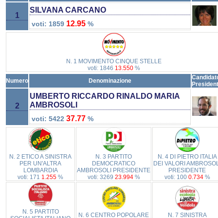
SILVANA CARCANO
1
12.95
voti: 1859
%
N. 1 MOVIMENTO CINQUE STELLE
voti: 1846
13.550
%
Candidat
Numero
Denominazione
Presiden
UMBERTO RICCARDO RINALDO MARIA
AMBROSOLI
2
37.77
voti: 5422
%
N. 2 ETICO A SINISTRA
N. 3 PARTITO
N. 4 DI PIETRO ITALIA
PER UN'ALTRA
DEMOCRATICO
DEI VALORI AMBROSOL
LOMBARDIA
AMBROSOLI PRESIDENTE
PRESIDENTE
voti: 171
1.255
%
voti: 3269
23.994
%
voti: 100
0.734
%
N. 5 PARTITO
N. 6 CENTRO POPOLARE
N. 7 SINISTRA