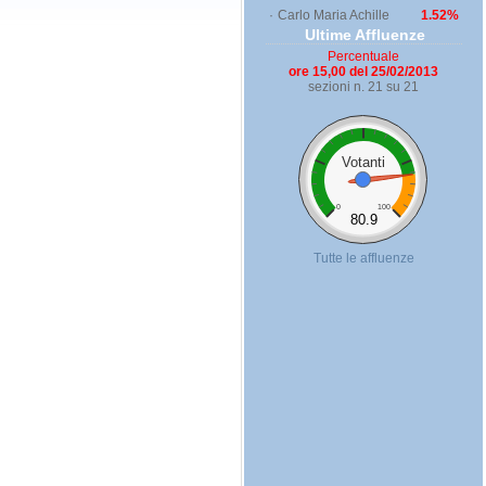
·
Carlo Maria Achille
1.52%
Ultime Affluenze
Percentuale
ore 15,00 del 25/02/2013
sezioni n. 21 su 21
Votanti
0
100
80.9
Tutte le affluenze