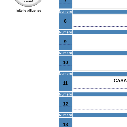
7
71.23
Tutte le affluenze
Numero
8
Numero
9
Numero
10
Numero
CASA
11
Numero
12
Numero
13