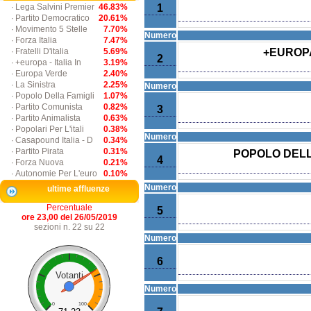
·
Lega Salvini Premier
46.83%
1
·
Partito Democratico
20.61%
·
Movimento 5 Stelle
7.70%
Numero
·
Forza Italia
7.47%
·
Fratelli D'italia
5.69%
+EUROPA
2
·
+europa - Italia In
3.19%
·
Europa Verde
2.40%
·
La Sinistra
2.25%
Numero
·
Popolo Della Famigli
1.07%
·
Partito Comunista
0.82%
3
·
Partito Animalista
0.63%
·
Popolari Per L'itali
0.38%
Numero
·
Casapound Italia - D
0.34%
·
Partito Pirata
0.31%
POPOLO DELL
4
·
Forza Nuova
0.21%
·
Autonomie Per L'euro
0.10%
Numero
ultime affluenze
Percentuale
5
ore 23,00 del 26/05/2019
sezioni n. 22 su 22
Numero
6
Votanti
Numero
0
100