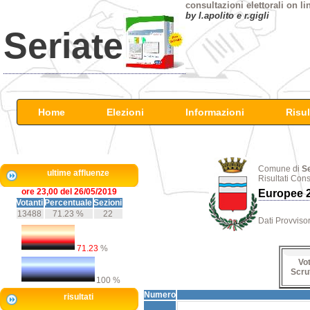
consultazioni elettorali on li
by l.apolito e r.gigli
Seriate
Home
Elezioni
Informazioni
Risul
Comune di
S
ultime affluenze
Risultati Con
ore 23,00 del 26/05/2019
Europee 
Votanti
Percentuale
Sezioni
13488
71.23 %
22
Dati Provvisor
71.23
%
Vot
Scru
100 %
Numero
risultati