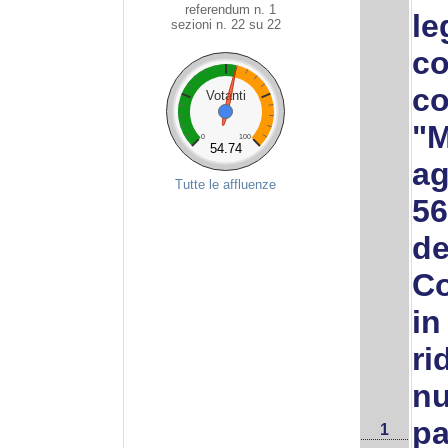
referendum n. 1
le
sezioni n. 22 su 22
co
co
Votanti
"M
0
100
54.74
ag
Tutte le affluenze
56
de
Co
in
ri
nu
pa
1