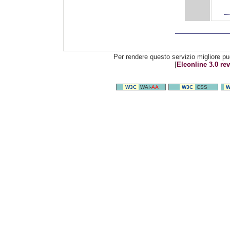
Per rendere questo servizio migliore pu
[
Eleonline 3.0 rev
W3C
WAI-
AA
W3C
CSS
W