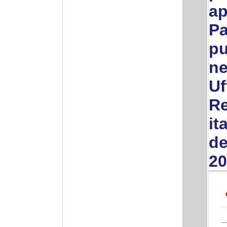
ap
Pa
pu
ne
Uf
Re
it
de
2