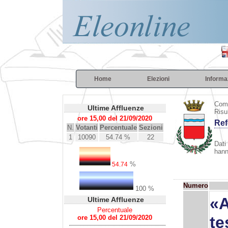
Home
Elezioni
Informa
Com
Ultime Affluenze
Risu
ore 15,00 del 21/09/2020
Ref
N.
Votanti
Percentuale
Sezioni
1
10090
54.74 %
22
Dati 
hann
%
54.74
Numero
100 %
«A
Ultime Affluenze
Percentuale
te
ore 15,00 del 21/09/2020