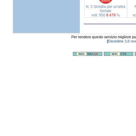
N. 5 Sinistra per un'altra
Seriate
voti: 950
8.479
%
vo
Per rendere questo servizio migliore p
[
Eleonline 3.0 re
W3C
WAI-
AA
W3C
CSS