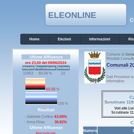
ELEONLINE
C
Home
Elezioni
Informazioni
Ris
Comune di
Seri
Ultime Affluenze
Risultati Consul
ore 23,00 del 09/06/2024
Comunali 2
Votanti
Percentuale
Sezioni
11953
60.08 %
22
Dati Provvisori su
informativo
60.08
%
C
Scrutinate 11
100 %
Voti alle Li
Risultati
Scrutinate 1
·
Gabriele Cortesi
63.08%
·
Anna Piras
36.92%
C
Ultime Affluenze
Numero
Percentuale