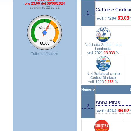
ore 23,00 del 09/06/2024
sezioni n. 22 su 22
Gabriele Cortes
1
63.08
voti: 7284
Votanti
0
100
60.08
N. 1 Lega Seriate Lega
Lombarda
voti: 2021
18.038
%
Tutte le affluenze
N. 4 Seriate al centro
Cortesi Sindaco
voti: 1093
9.755
%
Numero
Anna Piras
2
36.92
voti: 4264