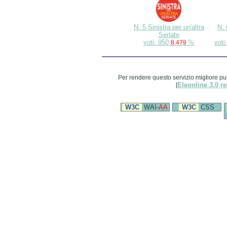
N. 5 Sinistra per un'altra
N. 
Seriate
voti: 950
%
voti
8.479
Per rendere questo servizio migliore pu
Eleonline 3.0 re
[
W3C
WAI-
AA
W3C
CSS