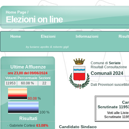
Home Page
/
Elezioni on line
Home
Elezioni
Informazioni
Risult
by luciano apolito & roberto gigli
Comune di
Seriate
Ultime Affluenze
Risultati Consultazione
Comunali 2024
ore 23,00 del 09/06/2024
Votanti
Percentuale
Sezioni
11953
60.08 %
22
Dati Provvisori suscettibi
60.08
%
Can
Scrutinate 1195
100 %
Voti alle List
Scrutinate 119
Risultati
·
Gabriele Cortesi
63.08%
Candidato Sindaco