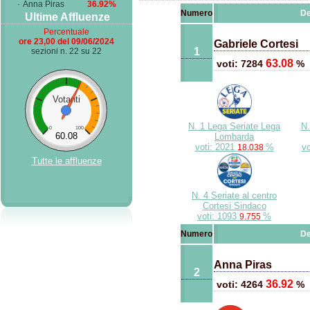
·
Anna Piras
36.92%
Numero
De
Ultime Affluenze
Percentuale
ore 23,00 del 09/06/2024
Gabriele Cortesi
1
sezioni n. 22 su 22
63.08
voti: 7284
%
Votanti
N. 1 Lega Seriate Lega
N.
0
100
60.08
Lombarda
voti: 2021
%
vo
18.038
Tutte le affluenze
N. 4 Seriate al centro
Cortesi Sindaco
voti: 1093
%
9.755
Numero
De
Anna Piras
2
36.92
voti: 4264
%