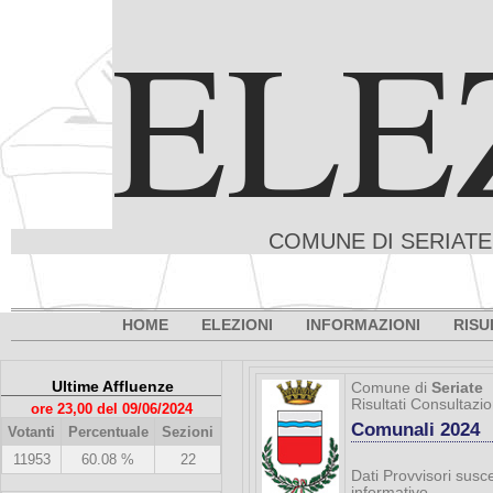
ELE
COMUNE DI SERIATE 
HOME
ELEZIONI
INFORMAZIONI
RISU
Ultime Affluenze
Comune di
Seriate
Risultati Consultazi
ore 23,00 del 09/06/2024
Comunali 2024
Votanti
Percentuale
Sezioni
11953
60.08 %
22
Dati Provvisori susce
informativo