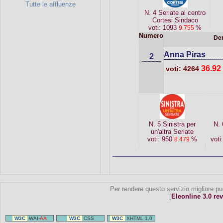
Tutte le affluenze
N. 4 Seriate al centro
Cortesi Sindaco
voti: 1093
%
9.755
Numero
De
Anna Piras
2
36.92
voti: 4264
N. 5 Sinistra per
N. 
un'altra Seriate
voti: 950
%
voti
8.479
Per rendere questo servizio migliore pu
[
Eleonline 3.0 rev
W3C
WAI-
AA
W3C
CSS
W3C
XHTML 1.0