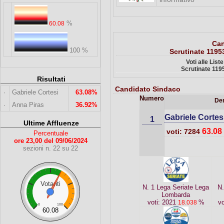
%
60.08
Can
100 %
Scrutinate 1195
Voti alle List
Scrutinate 119
Risultati
Candidato Sindaco
·
Gabriele Cortesi
63.08%
Numero
De
·
Anna Piras
36.92%
Gabriele Cortes
1
Ultime Affluenze
63.08
voti: 7284
Percentuale
ore 23,00 del 09/06/2024
sezioni n. 22 su 22
Votanti
N. 1 Lega Seriate Lega
N.
Lombarda
voti: 2021
%
vo
18.038
0
100
60.08