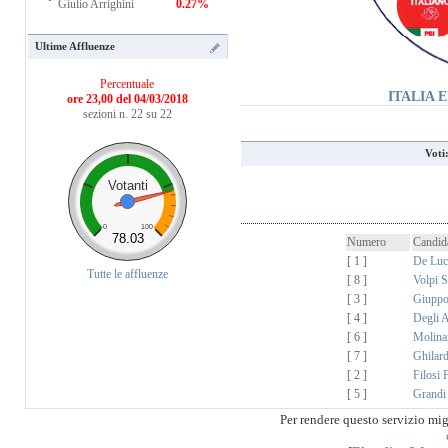
Giulio Arrighini
0.27%
Ultime Affluenze
Percentuale
ITALIA 
ore 23,00 del 04/03/2018
sezioni n. 22 su 22
Voti
Votanti
0
100
78.03
Numero
Candid
[ 1 ]
De Luc
Tutte le affluenze
[ 8 ]
Volpi S
[ 3 ]
Giuppo
[ 4 ]
Degli 
[ 6 ]
Molinar
[ 7 ]
Ghilard
[ 2 ]
Filosi 
[ 5 ]
Grandi
Per rendere questo servizio mi