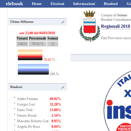
elebook
Home
Elezioni
Informazioni
Risultati
Gr
Comune di
Seriate
Risultati Consultazio
Ultime Affluenze
Regionali 2018
ore 23,00 del 04/03/2018
Dati Provvisori suscet
Votanti
Percentuale
Sezioni
14923
78.03 %
22
78.03
%
100 %
Risultati
·
Attilio Fontana
49.02%
·
Giorgio Gori
32.28%
·
Dario Violi
15.00%
·
Onorio Rosati
1.54%
·
Massimo Roberto Gatt
0.95%
·
Angela De Rosa
0.94%
·