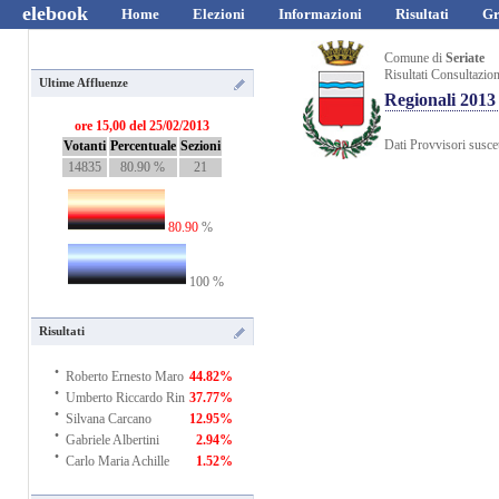
elebook
Home
Elezioni
Informazioni
Risultati
Gr
Comune di
Seriate
Risultati Consultazio
Ultime Affluenze
Regionali 2013
ore 15,00 del 25/02/2013
Dati Provvisori suscet
Votanti
Percentuale
Sezioni
14835
80.90 %
21
80.90
%
100 %
Risultati
·
Roberto Ernesto Maro
44.82%
·
Umberto Riccardo Rin
37.77%
·
Silvana Carcano
12.95%
·
Gabriele Albertini
2.94%
·
Carlo Maria Achille
1.52%