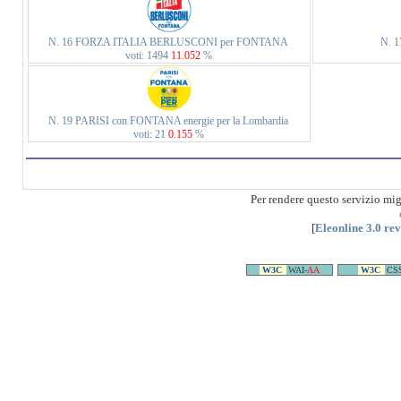
N. 16 FORZA ITALIA BERLUSCONI per FONTANA
N. 
voti: 1494
11.052
%
N. 19 PARISI con FONTANA energie per la Lombardia
voti: 21
0.155
%
Per rendere questo servizio mi
[
Eleonline 3.0 re
W3C
WAI-
AA
W3C
CS