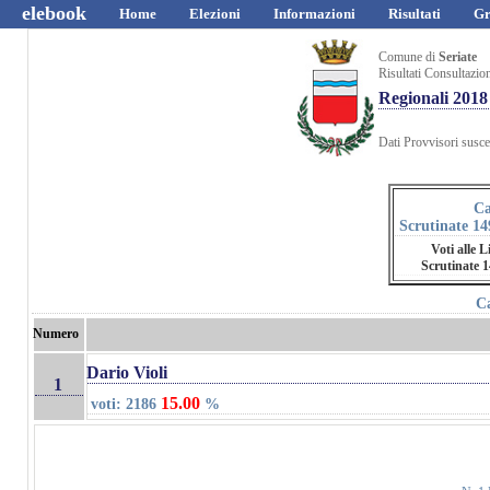
elebook
Home
Elezioni
Informazioni
Risultati
Gr
Comune di
Seriate
Risultati Consultazio
Regionali 2018
Dati Provvisori suscet
Ca
Scrutinate 14
Voti alle L
Scrutinate 
C
Numero
Dario Violi
1
15.00
voti: 2186
%