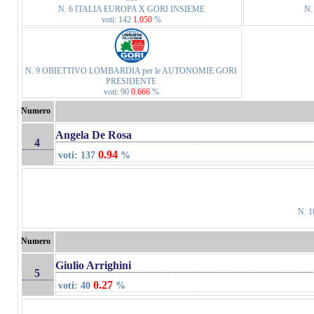
N. 6 ITALIA EUROPA X GORI INSIEME
N.
voti: 142
1.050
%
N. 9 OBIETTIVO LOMBARDIA per le AUTONOMIE GORI
PRESIDENTE
voti: 90
0.666
%
Numero
Angela De Rosa
4
0.94
voti: 137
%
N. 
Numero
Giulio Arrighini
5
0.27
voti: 40
%