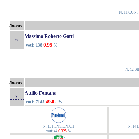
N. 11 CO
Numero
Massimo Roberto Gatti
6
0.95
voti: 138
%
N. 12 S
Numero
Attilio Fontana
7
49.02
voti: 7145
%
N. 13 PENSIONATI
N. 14
voti: 44
0.325
%