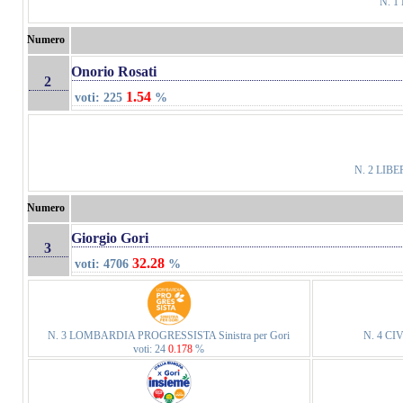
N. 
Numero
Onorio Rosati
2
1.54
voti: 225
%
N. 2 LIB
Numero
Giorgio Gori
3
32.28
voti: 4706
%
N. 3 LOMBARDIA PROGRESSISTA Sinistra per Gori
N. 4 C
voti: 24
0.178
%