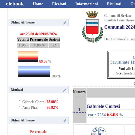
elebook
Home
Elezioni
Informazioni
Risultati
Gr
Comune di
Seriate
Risultati Consultazio
Ultime Affluenze
Comunali 202
ore 23,00 del 09/06/2024
Dati Provvisori suscet
Votanti
Percentuale
Sezioni
11953
60.08 %
22
C
60.08
%
Scrutinate 11
Voti alle L
Scrutinate 
100 %
Risultati
Numero
·
Gabriele Cortesi
63.08%
·
Gabriele Cortesi
Anna Piras
36.92%
1
63.08
voti: 7284
%
Ultime Affluenze
Percentuale