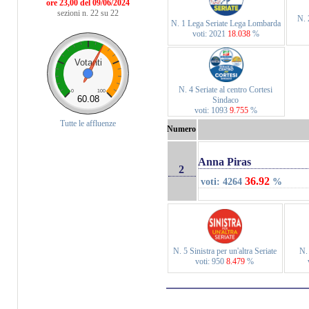
ore 23,00 del 09/06/2024
sezioni n. 22 su 22
N. 
N. 1 Lega Seriate Lega Lombarda
voti: 2021
18.038
%
Votanti
N. 4 Seriate al centro Cortesi
0
100
60.08
Sindaco
voti: 1093
9.755
%
Tutte le affluenze
Numero
Anna Piras
2
36.92
voti: 4264
%
N. 5 Sinistra per un'altra Seriate
N.
voti: 950
8.479
%