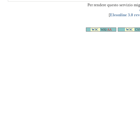
Per rendere questo servizio mi
[
Eleonline 3.0 re
W3C
WAI-
AA
W3C
CS