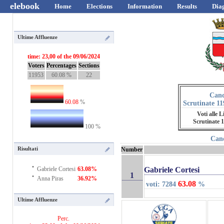
elebook
Home
Elections
Information
Results
Dia
Ultime Affluenze
time: 23,00 of the 09/06/2024
Voters
Percentages
Sections
11953
60.08 %
22
Cand
60.08
%
Scrutinate 11
Voti alle L
Scrutinate 
100 %
Cand
Risultati
Number
·
Gabriele Cortesi
Gabriele Cortesi
63.08%
·
1
Anna Piras
36.92%
63.08
voti: 7284
%
Ultime Affluenze
Perc.