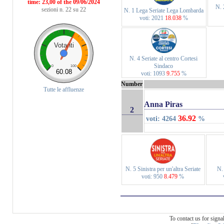
time: 23,00 of the 09/06/2024
N. 
sezioni n. 22 su 22
N. 1 Lega Seriate Lega Lombarda
voti: 2021
18.038
%
Votanti
N. 4 Seriate al centro Cortesi
Sindaco
0
100
60.08
voti: 1093
9.755
%
Number
Tutte le affluenze
Anna Piras
2
36.92
voti: 4264
%
N. 5 Sinistra per un'altra Seriate
N.
voti: 950
8.479
%
To contact us for sign