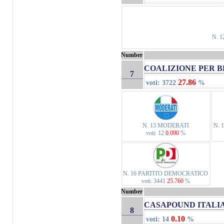
N. 
Number
COALIZIONE PER B
7
27.86
voti: 3722
%
N. 13 MODERATI
N.
voti: 12
0.090
%
N. 16 PARTITO DEMOCRATICO
voti: 3441
25.760
%
Number
CASAPOUND ITALI
8
0.10
voti: 14
%