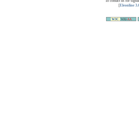
To contact us for sign
[
Eleonline 3.
W3C
WAI-
AA