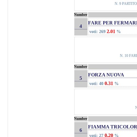
N. 9 PARTI
Number
FARE PER FERMARE
4
2.01
voti: 269
%
N. 10 FA
Number
FORZA NUOVA
5
0.31
voti: 40
%
Number
FIAMMA TRICOLO
6
0.20
voti: 27
%