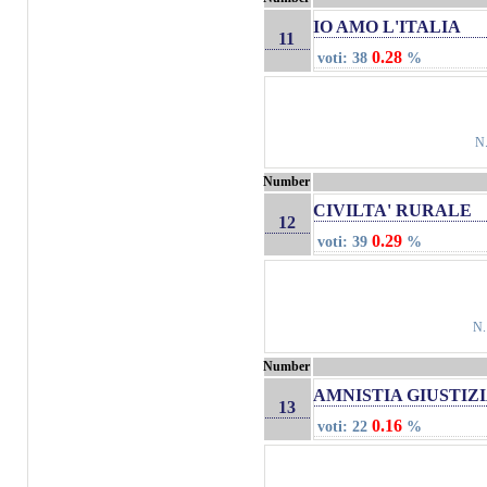
IO AMO L'ITALIA
11
0.28
voti: 38
%
N
Number
CIVILTA' RURALE
12
0.29
voti: 39
%
N.
Number
AMNISTIA GIUSTIZI
13
0.16
voti: 22
%