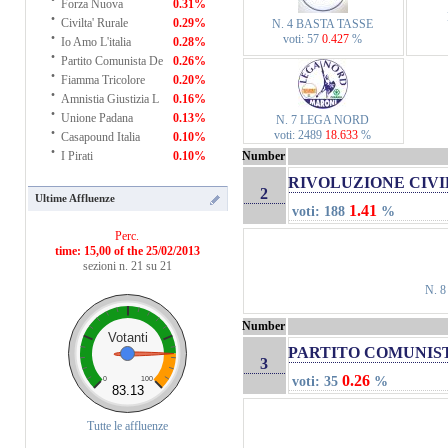
Forza Nuova
0.31%
·
Civilta' Rurale
0.29%
N. 4 BASTA TASSE
·
voti: 57
0.427
%
Io Amo L'italia
0.28%
·
Partito Comunista De
0.26%
·
Fiamma Tricolore
0.20%
·
Amnistia Giustizia L
0.16%
·
Unione Padana
0.13%
N. 7 LEGA NORD
·
voti: 2489
18.633
%
Casapound Italia
0.10%
·
Number
I Pirati
0.10%
RIVOLUZIONE CIVI
2
Ultime Affluenze
1.41
voti: 188
%
Perc.
time: 15,00 of the 25/02/2013
sezioni n. 21 su 21
N. 
Number
Votanti
PARTITO COMUNIS
3
0.26
voti: 35
%
0
100
83.13
Tutte le affluenze