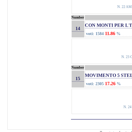
N. 22 AM
Number
CON MONTI PER L'
14
11.86
voti: 1584
%
N. 23
Number
MOVIMENTO 5 STE
15
17.26
voti: 2305
%
N. 2