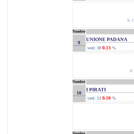
N. 
Number
UNIONE PADANA
9
0.13
voti: 18
%
N.
Number
I PIRATI
10
0.10
voti: 12
%
Number