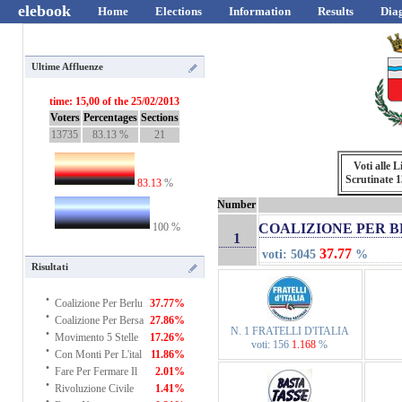
elebook
Home
Elections
Information
Results
Dia
Ultime Affluenze
time: 15,00 of the 25/02/2013
Voters
Percentages
Sections
13735
83.13 %
21
Voti alle L
Scrutinate 
83.13
%
Number
100 %
COALIZIONE PER 
1
37.77
voti: 5045
%
Risultati
·
Coalizione Per Berlu
37.77%
·
Coalizione Per Bersa
27.86%
·
N. 1 FRATELLI D'ITALIA
Movimento 5 Stelle
17.26%
voti: 156
1.168
%
·
Con Monti Per L'ital
11.86%
·
Fare Per Fermare Il
2.01%
·
Rivoluzione Civile
1.41%
·