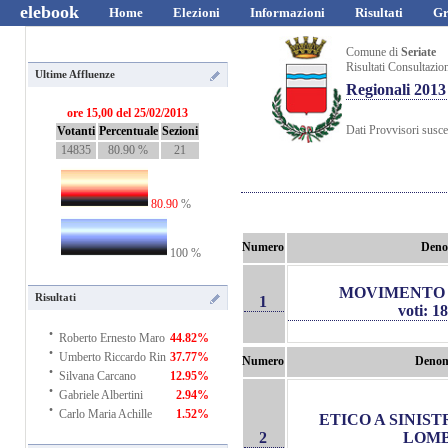
elebook
Home
Elezioni
Informazioni
Risultati
Gr
Comune di
Seriate
Risultati Consultazio
Ultime Affluenze
Regionali 2013
ore 15,00 del 25/02/2013
Dati Provvisori suscet
Votanti
Percentuale
Sezioni
14835
80.90 %
21
80.90
%
Numero
Deno
100 %
MOVIMENTO 
Risultati
1
voti: 1
·
Roberto Ernesto Maro
44.82%
·
Umberto Riccardo Rin
37.77%
Numero
Denom
·
Silvana Carcano
12.95%
·
Gabriele Albertini
2.94%
·
Carlo Maria Achille
1.52%
ETICO A SINIS
2
LOM