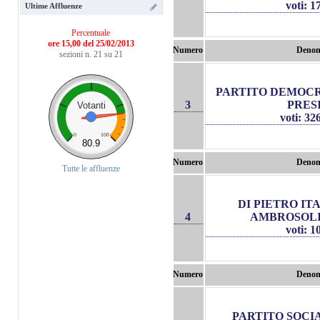
voti: 
Ultime Affluenze
Percentuale
ore 15,00 del 25/02/2013
Numero
Denom
sezioni n. 21 su 21
PARTITO DEMOC
3
PRES
Votanti
voti: 32
0
100
80.9
Numero
Denom
Tutte le affluenze
DI PIETRO IT
4
AMBROSOLI
voti: 
Numero
Denom
PARTITO SOCI