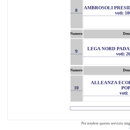
AMBROSOLI PRESI
8
voti: 1
Numero
Den
LEGA NORD PADA
9
voti: 
Numero
Den
ALLEANZA ECO
10
PO
voti:
Per rendere questo servizio mi