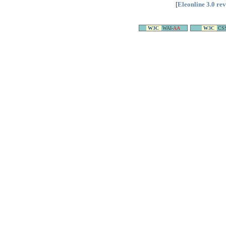
[
Eleonline 3.0 re
W3C
WAI-
AA
W3C
CS