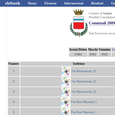
elebook
Home
Elezioni
Informazioni
Risultati
Gr
Comune di
Seriate
Risultati Consultazio
Comunali 200
Dati Provvisori suscet
Aventi Diritto
Maschi
Femmine
Se
17902
8591
9311
Numero
Indirizzo
Via Buonarroti, 22
1
Via Buonarroti, 22
2
Via Buonarroti, 22
3
Via Don Minzoni, 3
4
Via Don Minzoni, 3
5