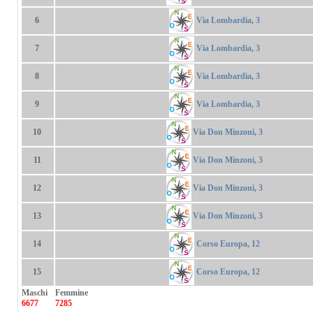
Via Lombardia, 3
6
Via Lombardia, 3
7
Via Lombardia, 3
8
Via Lombardia, 3
9
Via Don Minzoni, 3
10
Via Don Minzoni, 3
11
Via Don Minzoni, 3
12
Via Don Minzoni, 3
13
Corso Europa, 12
14
Corso Europa, 12
15
Maschi
Femmine
6677
7285