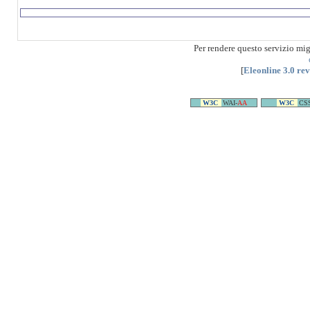
Per rendere questo servizio mi
[
Eleonline 3.0 re
W3C
WAI-
AA
W3C
CS