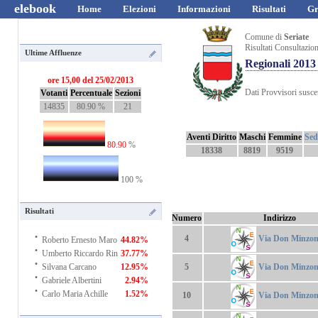
elebook
Home
Elezioni
Informazioni
Risultati
Gr
Comune di
Seriate
Risultati Consultazio
Ultime Affluenze
Regionali 2013
ore 15,00 del 25/02/2013
Dati Provvisori suscet
Votanti
Percentuale
Sezioni
14835
80.90 %
21
Aventi Diritto
Maschi
Femmine
Sedi
80.90
%
18338
8819
9519
100 %
Risultati
Numero
Indirizzo
·
Via Don Minzoni
4
Roberto Ernesto Maro
44.82%
·
Umberto Riccardo Rin
37.77%
·
Via Don Minzoni
5
Silvana Carcano
12.95%
·
Gabriele Albertini
2.94%
·
Carlo Maria Achille
1.52%
Via Don Minzoni
10