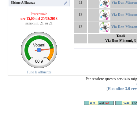
Via Don Minzoni
11
Ultime Affluenze
Percentuale
Via Don Minzoni
12
ore 15,00 del 25/02/2013
sezioni n. 21 su 21
Via Don Minzoni
13
Totali
Via Don Minzoni, 3
Votanti
0
100
80.9
Tutte le affluenze
Per rendere questo servizio mi
[
Eleonline 3.0 re
W3C
WAI-
AA
W3C
CS