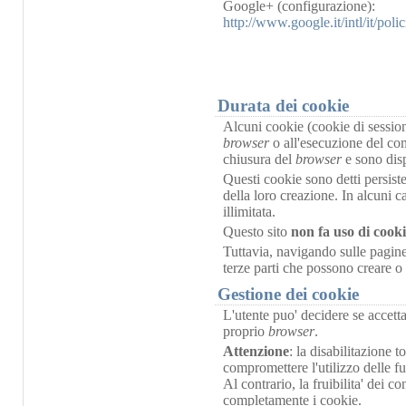
Google+ (configurazione):
http://www.google.it/intl/it/pol
Durata dei cookie
Alcuni cookie (cookie di sessione
browser
o all'esecuzione del c
chiusura del
browser
e sono disp
Questi cookie sono detti persiste
della loro creazione. In alcuni ca
illimitata.
Questo sito
non fa uso di cooki
Tuttavia, navigando sulle pagine 
terze parti che possono creare o
Gestione dei cookie
L'utente puo' decidere se accett
proprio
browser
.
Attenzione
: la disabilitazione t
compromettere l'utilizzo delle funz
Al contrario, la fruibilita' dei c
completamente i cookie.