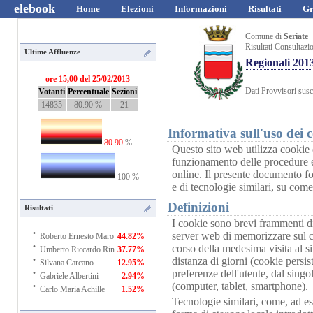
elebook
Home
Elezioni
Informazioni
Risultati
Gr
Comune di
Seriate
Risultati Consultazi
Ultime Affluenze
Regionali 201
ore 15,00 del 25/02/2013
Dati Provvisori susce
Votanti
Percentuale
Sezioni
14835
80.90 %
21
Informativa sull'uso dei 
80.90
%
Questo sito web utilizza cookie e
funzionamento delle procedure e 
online. Il presente documento fo
100 %
e di tecnologie similari, su come
Definizioni
Risultati
I cookie sono brevi frammenti di
·
server web di memorizzare sul cl
Roberto Ernesto Maro
44.82%
·
corso della medesima visita al si
Umberto Riccardo Rin
37.77%
·
distanza di giorni (cookie persi
Silvana Carcano
12.95%
·
preferenze dell'utente, dal sing
Gabriele Albertini
2.94%
·
(computer, tablet, smartphone).
Carlo Maria Achille
1.52%
Tecnologie similari, come, ad e