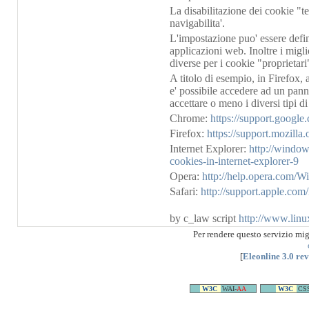
La disabilitazione dei cookie "t
navigabilita'.
L'impostazione puo' essere defini
applicazioni web. Inoltre i migl
diverse per i cookie "proprietari"
A titolo di esempio, in Firefox,
e' possibile accedere ad un panne
accettare o meno i diversi tipi d
Chrome:
https://support.googl
Firefox:
https://support.mozill
Internet Explorer:
http://windo
cookies-in-internet-explorer-9
Opera:
http://help.opera.com/W
Safari:
http://support.apple.co
by c_law script
http://www.linu
Per rendere questo servizio mi
[
Eleonline 3.0 re
W3C
WAI-
AA
W3C
CS