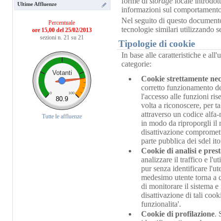
forme di
storage
locale introdo
Ultime Affluenze
informazioni sul comportamento de
Nel seguito di questo documento 
Percentuale
tecnologie similari utilizzando 
ore 15,00 del 25/02/2013
sezioni n. 21 su 21
Tipologie di cookie
In base alle caratteristiche e al
categorie:
Votanti
Cookie strettamente nec
corretto funzionamento del 
0
100
l'accesso alle funzioni ris
80.9
volta a riconoscere, per ta
attraverso un codice alfa
Tutte le affluenze
in modo da riproporgli il r
disattivazione compromette
parte pubblica dei sdel it
Cookie di analisi e pres
analizzare il traffico e l
pur senza identificare l'ut
medesimo utente torna a c
di monitorare il sistema e 
disattivazione di tali coo
funzionalita'.
Cookie di profilazione
. 