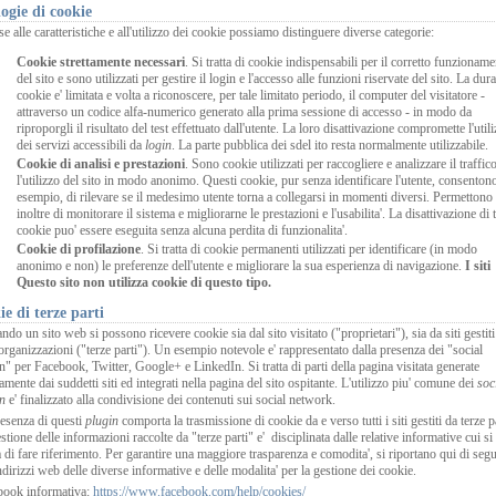
ogie di cookie
se alle caratteristiche e all'utilizzo dei cookie possiamo distinguere diverse categorie:
Cookie strettamente necessari
. Si tratta di cookie indispensabili per il corretto funzionam
del sito e sono utilizzati per gestire il login e l'accesso alle funzioni riservate del sito. La dura
cookie e' limitata e volta a riconoscere, per tale limitato periodo, il computer del visitatore -
attraverso un codice alfa-numerico generato alla prima sessione di accesso - in modo da
riproporgli il risultato del test effettuato dall'utente. La loro disattivazione compromette l'util
dei servizi accessibili da
login
. La parte pubblica dei sdel ito resta normalmente utilizzabile.
Cookie di analisi e prestazioni
. Sono cookie utilizzati per raccogliere e analizzare il traffic
l'utilizzo del sito in modo anonimo. Questi cookie, pur senza identificare l'utente, consenton
esempio, di rilevare se il medesimo utente torna a collegarsi in momenti diversi. Permettono
inoltre di monitorare il sistema e migliorarne le prestazioni e l'usabilita'. La disattivazione di t
cookie puo' essere eseguita senza alcuna perdita di funzionalita'.
Cookie di profilazione
. Si tratta di cookie permanenti utilizzati per identificare (in modo
anonimo e non) le preferenze dell'utente e migliorare la sua esperienza di navigazione.
I siti
Questo sito
non utilizza cookie di questo tipo.
e di terze parti
ando un sito web si possono ricevere cookie sia dal sito visitato ("proprietari"), sia da siti gestiti
 organizzazioni ("terze parti"). Un esempio notevole e' rappresentato dalla presenza dei "social
n" per Facebook, Twitter, Google+ e LinkedIn. Si tratta di parti della pagina visitata generate
tamente dai suddetti siti ed integrati nella pagina del sito ospitante. L'utilizzo piu' comune dei
soc
n
e' finalizzato alla condivisione dei contenuti sui social network.
esenza di questi
plugin
comporta la trasmissione di cookie da e verso tutti i siti gestiti da terze pa
stione delle informazioni raccolte da "terze parti" e' disciplinata dalle relative informative cui si
 di fare riferimento. Per garantire una maggiore trasparenza e comodita', si riportano qui di segu
ndirizzi web delle diverse informative e delle modalita' per la gestione dei cookie.
book informativa:
https://www.facebook.com/help/cookies/