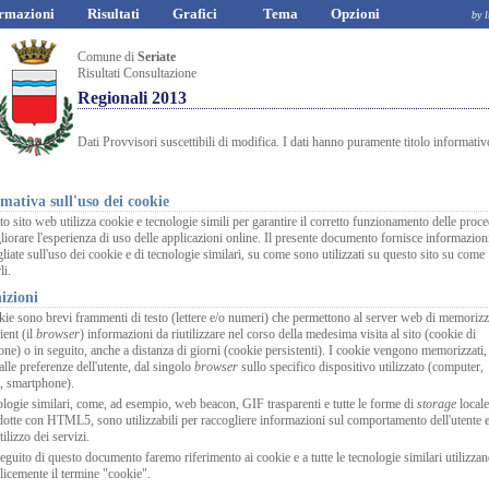
rmazioni
Risultati
Grafici
Tema
Opzioni
by luciano a
Comune di
Seriate
Risultati Consultazione
Regionali 2013
Dati Provvisori suscettibili di modifica. I dati hanno puramente titolo informativ
mativa sull'uso dei cookie
o sito web utilizza cookie e tecnologie simili per garantire il corretto funzionamento delle proc
liorare l'esperienza di uso delle applicazioni online. Il presente documento fornisce informazion
gliate sull'uso dei cookie e di tecnologie similari, su come sono utilizzati su questo sito su come
li.
izioni
kie sono brevi frammenti di testo (lettere e/o numeri) che permettono al server web di memorizz
ient (il
browser
) informazioni da riutilizzare nel corso della medesima visita al sito (cookie di
one) o in seguito, anche a distanza di giorni (cookie persistenti). I cookie vengono memorizzati,
alle preferenze dell'utente, dal singolo
browser
sullo specifico dispositivo utilizzato (computer,
t, smartphone).
logie similari, come, ad esempio, web beacon, GIF trasparenti e tutte le forme di
storage
locale
dotte con HTML5, sono utilizzabili per raccogliere informazioni sul comportamento dell'utente 
tilizzo dei servizi.
eguito di questo documento faremo riferimento ai cookie e a tutte le tecnologie similari utilizza
icemente il termine "cookie".