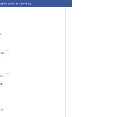
polito & roberto gigli
o
edure
i
are
 in
e
ndo