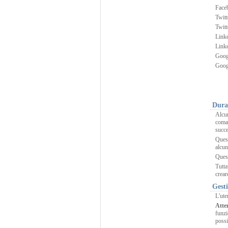
Faceb
Twitt
Twitt
Linke
Linke
Goog
Goog
Dura
Alcun
coma
succe
Quest
alcun
Ques
Tutta
crear
Gesti
L'ute
Atte
funzi
possi