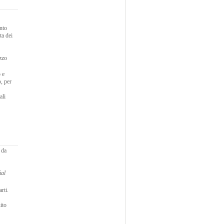
ento
ta dei
izzo
o e
o, per
ali
 da
ial
rti.
ito