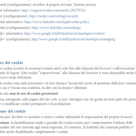
ook (configurazione): accedere al proprio account. Sezione privacy.
er informative:
https://support.twitter.com/articles/20170514
er (configurazione):
https://twitter.com/settings/security
din informativa:
https://www.linkedin.com/legal/cookie-policy
din (configurazione):
https://www.linkedin.com/settings/
le+ informativa:
http://www.google.it/intl/it/policies/technologies/cookies/
le+ (configurazione):
http://www.google.it/intl/it/policies/technologies/managing/
ta dei cookie
i cookie (cookie di sessione) restano attivi solo fino alla chiusura del
browser
o all'esecuzione 
ndo di
logout
. Altri cookie "sopravvivono" alla chiusura del
browser
e sono disponibili anche 
ssive visite dell'utente.
i cookie sono detti persistenti e la loro durata e' fissata dal server al momento della loro creazio
i casi e' fissata una scadenza, in altri casi la durata e' illimitata.
to sito
non fa uso di cookie persistenti
.
via, navigando sulle pagine del sito web, si puo' interagire con siti gestiti da terze parti che pos
e o modificare cookie permanenti e di profilazione.
one dei cookie
nte puo' decidere se accettare o meno i cookie utilizzando le impostazioni del proprio
browser
.
nzione
: la disabilitazione totale o parziale dei cookie tecnici puo' compromettere l'utilizzo delle
onalita' del sito riservate agli utenti registrati. Al contrario, la fruibilita' dei contenuti pubblici e'
bile anche disabilitando completamente i cookie.