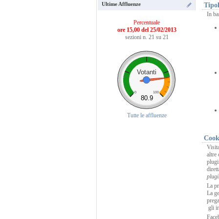
Ultime Affluenze
Tipol
In ba
Percentuale
ore 15,00 del 25/02/2013
sezioni n. 21 su 21
Votanti
0
100
80.9
Tutte le affluenze
Cooki
Visit
altre
plugi
diret
plugi
La pr
La ge
prega
gli i
Face