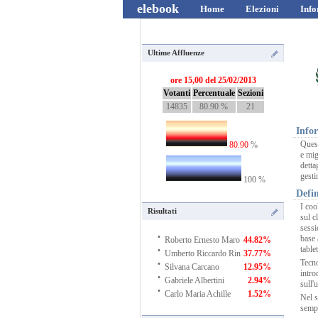
elebook
Home
Elezioni
Info
Ultime Affluenze
ore 15,00 del 25/02/2013
Votanti
Percentuale
Sezioni
14835
80.90 %
21
Infor
Quest
80.90
%
e mig
detta
gestir
100 %
Defin
I coo
Risultati
sul cl
sessi
·
base 
Roberto Ernesto Maro
44.82%
·
table
Umberto Riccardo Rin
37.77%
·
Tecno
Silvana Carcano
12.95%
·
intro
Gabriele Albertini
2.94%
sull'u
·
Carlo Maria Achille
1.52%
Nel s
sempl