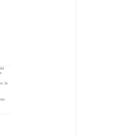
del
in
ne. In
sono