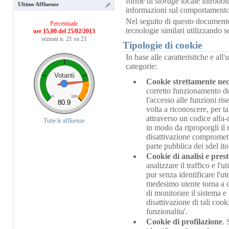
forme di
storage
locale introdo
Ultime Affluenze
informazioni sul comportamento de
Nel seguito di questo documento 
Percentuale
tecnologie similari utilizzando 
ore 15,00 del 25/02/2013
sezioni n. 21 su 21
Tipologie di cookie
In base alle caratteristiche e al
categorie:
Votanti
Cookie strettamente nec
corretto funzionamento del 
0
100
l'accesso alle funzioni ris
80.9
volta a riconoscere, per ta
attraverso un codice alfa
Tutte le affluenze
in modo da riproporgli il r
disattivazione compromette
parte pubblica dei sdel it
Cookie di analisi e pres
analizzare il traffico e l
pur senza identificare l'ut
medesimo utente torna a c
di monitorare il sistema e 
disattivazione di tali coo
funzionalita'.
Cookie di profilazione
. 