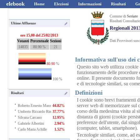
elebook
Home
Elezioni
Informazioni
Risultati
Gr
Comune di
Seriate
Risultati Consultazi
Ultime Affluenze
Regionali 201
ore 15,00 del 25/02/2013
Dati Provvisori susce
Votanti
Percentuale
Sezioni
14835
80.90 %
21
Informativa sull'uso dei 
80.90
%
Questo sito web utilizza cookie e
funzionamento delle procedure e 
online. Il presente documento fo
100 %
e di tecnologie similari, su come
Definizioni
Risultati
I cookie sono brevi frammenti di
·
server web di memorizzare sul cl
Roberto Ernesto Maro
44.82%
·
corso della medesima visita al si
Umberto Riccardo Rin
37.77%
·
distanza di giorni (cookie persi
Silvana Carcano
12.95%
·
preferenze dell'utente, dal sing
Gabriele Albertini
2.94%
·
(computer, tablet, smartphone).
Carlo Maria Achille
1.52%
Tecnologie similari, come, ad e