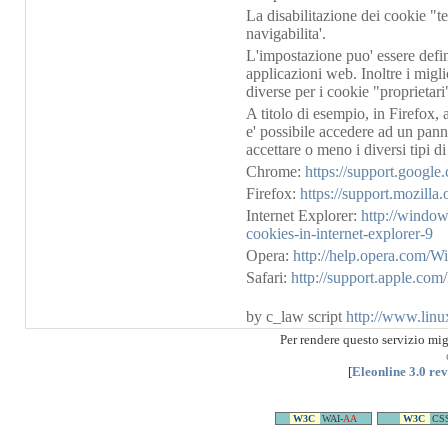
La disabilitazione dei cookie "t
navigabilita'.
L'impostazione puo' essere defini
applicazioni web. Inoltre i migl
diverse per i cookie "proprietari"
A titolo di esempio, in Firefox,
e' possibile accedere ad un panne
accettare o meno i diversi tipi d
Chrome:
https://support.googl
Firefox:
https://support.mozill
Internet Explorer:
http://windo
cookies-in-internet-explorer-9
Opera:
http://help.opera.com/W
Safari:
http://support.apple.co
by c_law script
http://www.linu
Per rendere questo servizio mi
[
Eleonline 3.0 re
W3C
WAI-
AA
W3C
CS