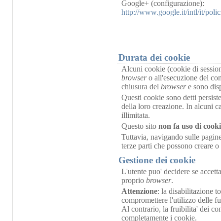
Google+ (configurazione):
http://www.google.it/intl/it/pol
Durata dei cookie
Alcuni cookie (cookie di sessione
browser
o all'esecuzione del c
chiusura del
browser
e sono disp
Questi cookie sono detti persiste
della loro creazione. In alcuni ca
illimitata.
Questo sito
non fa uso di cooki
Tuttavia, navigando sulle pagine 
terze parti che possono creare o
Gestione dei cookie
L'utente puo' decidere se accett
proprio
browser
.
Attenzione
: la disabilitazione t
compromettere l'utilizzo delle funz
Al contrario, la fruibilita' dei c
completamente i cookie.