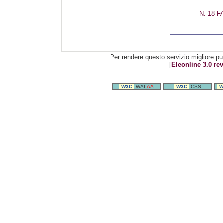
N. 18 
Per rendere questo servizio migliore pu
[
Eleonline 3.0 rev
W3C
WAI-
AA
W3C
CSS
W