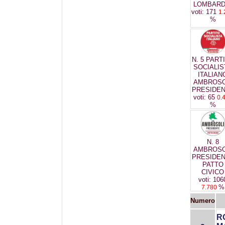
LOMBARD
voti: 171
1.
%
N. 5 PART
SOCIALIS
ITALIAN
AMBROSO
PRESIDE
voti: 65
0.
%
N. 8
AMBROSO
PRESIDE
PATTO
CIVICO
voti: 106
%
7.780
Numero
R