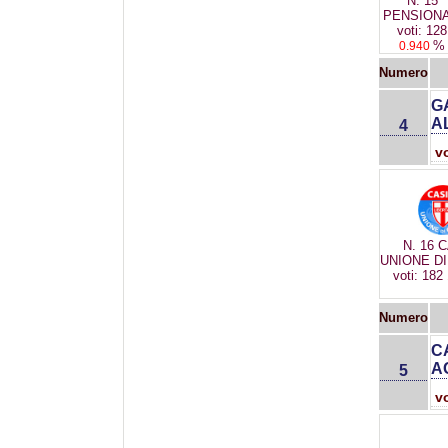
N. 15
PENSIONA
voti: 128
%
0.940
Numero
G
A
4
v
N. 16 
UNIONE D
voti: 182
Numero
C
A
5
v