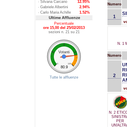
·
Silvana Carcano
12.95%
Numero
·
Gabriele Albertini
2.94%
·
Carlo Maria Achille
1.52%
S
1
Ultime Affluenze
v
Percentuale
ore 15,00 del 25/02/2013
sezioni n. 21 su 21
N. 1
Votanti
Numero
U
0
100
80.9
R
R
2
Tutte le affluenze
A
v
N. 2 ETIC
SINISTR
PER
UN'ALTR