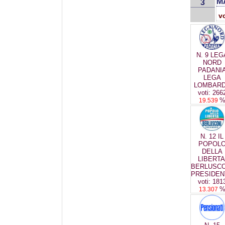
M
3
v
N. 9 LEG
NORD
PADANI
LEGA
LOMBAR
voti: 266
19.539
N. 12 IL
POPOL
DELLA
LIBERTA
BERLUSCO
PRESIDEN
voti: 181
13.307