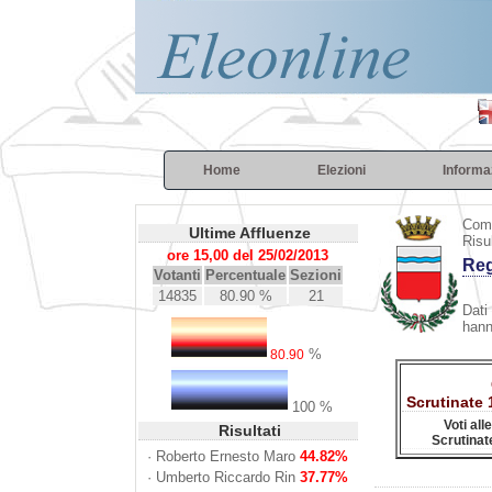
Home
Elezioni
Informa
Com
Ultime Affluenze
Risu
ore 15,00 del 25/02/2013
Reg
Votanti
Percentuale
Sezioni
14835
80.90 %
21
Dati 
hann
%
80.90
Scrutinate
100 %
Voti all
Risultati
Scrutinat
·
Roberto Ernesto Maro
44.82%
·
Umberto Riccardo Rin
37.77%