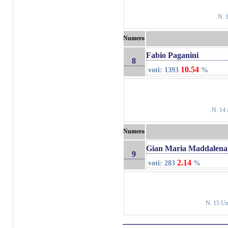
N. 1
Numero
Fabio Paganini
8
10.54
voti: 1393
%
N. 14 
Numero
Gian Maria Maddalena
9
2.14
voti: 283
%
N. 15 Un