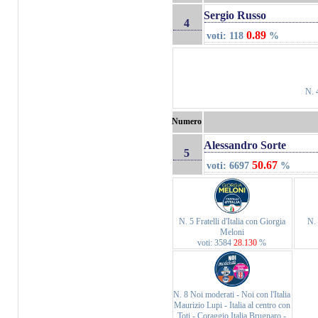
Sergio Russo
4
0.89
voti: 118
%
N. 
Numero
Alessandro Sorte
5
50.67
voti: 6697
%
N. 5 Fratelli d'Italia con Giorgia
N. 
Meloni
voti: 3584
28.130
%
N. 8 Noi moderati - Noi con l'Italia
Maurizio Lupi - Italia al centro con
Toti - Coraggio Italia Brugnaro -