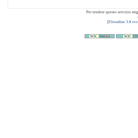
Per rendere questo servizio mi
[
Eleonline 3.0 re
W3C
WAI-
AA
W3C
CS