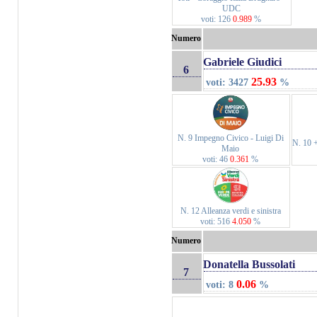
UDC
voti: 126
0.989
%
Numero
Gabriele Giudici
6
25.93
voti: 3427
%
N. 9 Impegno Civico - Luigi Di
N. 10 
Maio
voti: 46
0.361
%
N. 12 Alleanza verdi e sinistra
voti: 516
4.050
%
Numero
Donatella Bussolati
7
0.06
voti: 8
%