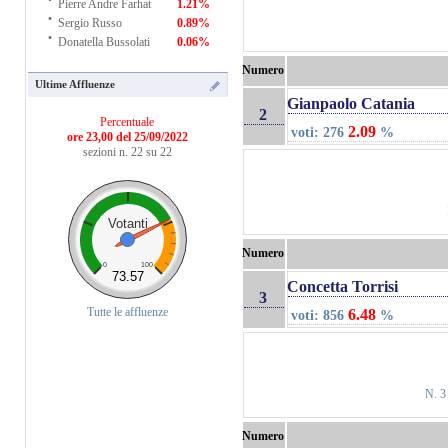
Pierre Andre Farhat
1.21%
·
Sergio Russo
0.89%
·
Donatella Bussolati
0.06%
Numero
Ultime Affluenze
Gianpaolo Catania
2
Percentuale
2.09
voti: 276
%
ore 23,00 del 25/09/2022
sezioni n. 22 su 22
Votanti
Numero
0
100
73.57
Concetta Torrisi
3
Tutte le affluenze
6.48
voti: 856
%
N. 3
Numero