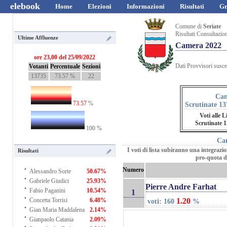
elebook
Home
Elezioni
Informazioni
Risultati
Gr
Comune di
Seriate
Risultati Consultazio
Ultime Affluenze
Camera 2022
ore 23,00 del 25/09/2022
Dati Provvisori suscet
Votanti
Percentuale
Sezioni
13735
73.57 %
22
Can
73.57
%
Scrutinate 13
Voti alle L
Scrutinate 
100 %
Ca
I voti di lista subiranno una integrazio
Risultati
pro-quota d
·
Numero
Alessandro Sorte
50.67%
·
Gabriele Giudici
25.93%
·
Pierre Andre Farhat
Fabio Paganini
10.54%
1
·
1.20
Concetta Torrisi
6.48%
voti: 160
%
·
Gian Maria Maddalena
2.14%
·
Gianpaolo Catania
2.09%
·