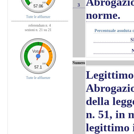
Abrogazio
0
100
3
57.06
norme.
Tutte le affluenze
referendum n. 4
sezioni n. 21 su 21
Percentuale assoluta d
S
Votanti
Numero
0
100
57.1
Legittim
Tutte le affluenze
Abrogazi
della legg
n. 51, in 
legittimo