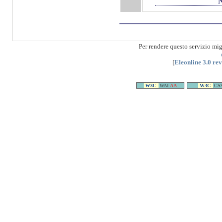
Per rendere questo servizio mi
[
Eleonline 3.0 re
W3C
WAI-
AA
W3C
CS