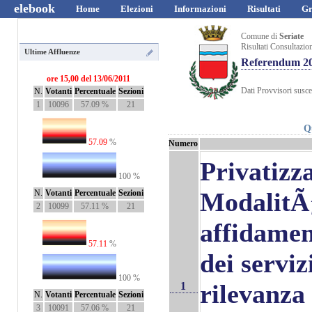
elebook
Home
Elezioni
Informazioni
Risultati
Gr
Comune di
Seriate
Risultati Consultazio
Ultime Affluenze
Referendum 2
ore 15,00 del 13/06/2011
Dati Provvisori suscet
N.
Votanti
Percentuale
Sezioni
1
10096
57.09 %
21
Q
57.09
%
Numero
Privatizz
100 %
ModalitÃ
N.
Votanti
Percentuale
Sezioni
2
10099
57.11 %
21
affidamen
57.11
%
dei serviz
100 %
rilevanza
1
N.
Votanti
Percentuale
Sezioni
3
10091
57.06 %
21