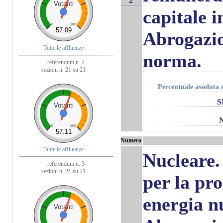
2
Votanti
capitale i
0
100
57.09
Abrogazio
Tutte le affluenze
norma.
referendum n. 2
sezioni n. 21 su 21
Percentuale assoluta d
S
Votanti
0
100
57.11
Numero
Tutte le affluenze
Nucleare.
referendum n. 3
sezioni n. 21 su 21
per la pr
energia n
Votanti