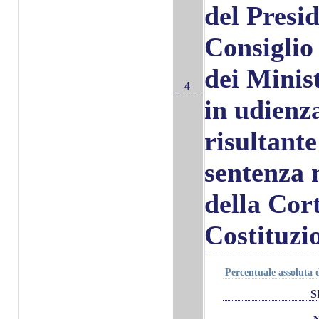
del Presi
Consiglio 
dei Minis
4
in udienz
risultante
sentenza 
della Cor
Costituzi
Percentuale assoluta d
S