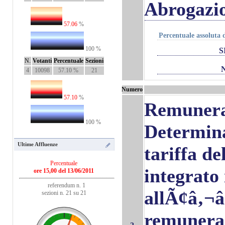
Abrogazi
57.06
%
Percentuale assoluta d
100 %
S
N.
Votanti
Percentuale
Sezioni
4
10098
57.10 %
21
Numero
57.10
%
Remunera
100 %
Determina
Ultime Affluenze
tariffa de
Percentuale
integrato
ore 15,00 del 13/06/2011
referendum n. 1
allÃ¢â‚¬
sezioni n. 21 su 21
remunera