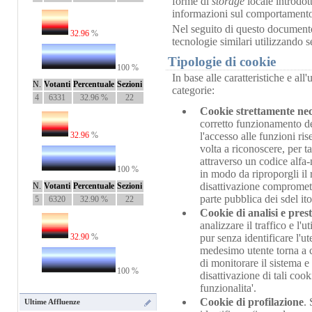
forme di
storage
locale introdo
informazioni sul comportamento de
Nel seguito di questo documento 
32.96
%
tecnologie similari utilizzando 
Tipologie di cookie
100 %
In base alle caratteristiche e al
N.
Votanti
Percentuale
Sezioni
categorie:
4
6331
32.96 %
22
Cookie strettamente nec
corretto funzionamento del 
32.96
%
l'accesso alle funzioni ris
volta a riconoscere, per ta
attraverso un codice alfa
100 %
in modo da riproporgli il r
disattivazione compromette
N.
Votanti
Percentuale
Sezioni
parte pubblica dei sdel it
5
6320
32.90 %
22
Cookie di analisi e pres
analizzare il traffico e l
32.90
%
pur senza identificare l'u
medesimo utente torna a c
di monitorare il sistema e 
100 %
disattivazione di tali coo
funzionalita'.
Cookie di profilazione
.
Ultime Affluenze