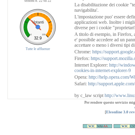
sezioni n. 22 su 22
La disabilitazione dei cookie "t
navigabilita'.
L'impostazione puo' essere defini
applicazioni web. Inoltre i migl
Votanti
diverse per i cookie "proprietari"
A titolo di esempio, in Firefox,
0
100
32.9
e' possibile accedere ad un panne
accettare o meno i diversi tipi d
Tutte le affluenze
Chrome:
https://support.googl
Firefox:
https://support.mozill
Internet Explorer:
http://windo
cookies-in-internet-explorer-9
Opera:
http://help.opera.com/W
Safari:
http://support.apple.c
by c_law script
http://www.linu
Per rendere questo servizio mi
[
Eleonline 3.0 re
W3C
WAI-
AA
W3C
CS