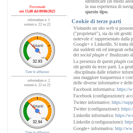
identificare (in modo ano
la sua esperienza di navi
Percentuale
questo tipo.
ore 15,00 del 09/06/2025
referendum n. 1
Cookie di terze parti
sezioni n. 22 su 22
Visitando un sito web si possono
("proprietari"), sia da siti gesti
notevole e' rappresentato dalla 
Google+ e LinkedIn. Si tratta di
Votanti
dai suddetti siti ed integrati nel
dei
social plugin
e' finalizzato 
0
100
La presenza di questi
plugin
com
32.93
siti gestiti da terze parti. La ge
disciplinata dalle relative infor
Tutte le affluenze
una maggiore trasparenza e comod
referendum n. 2
delle diverse informative e delle
sezioni n. 22 su 22
Facebook informativa:
https://
Facebook (configurazione): acce
Twitter informative:
https://sup
Votanti
Twitter (configurazione):
https:
Linkedin informativa:
https://w
0
100
Linkedin (configurazione):
http
32.94
Google+ informativa:
http://ww
Tutte le affluenze