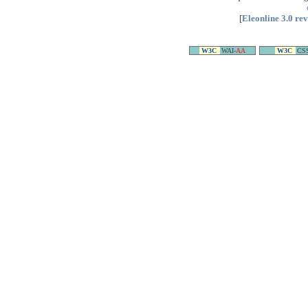
[
Eleonline 3.0 re
W3C
WAI-
AA
W3C
CS