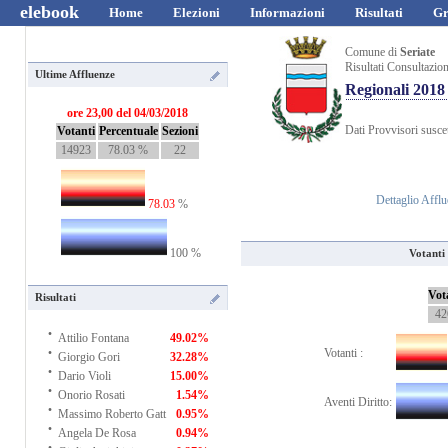
elebook
Home
Elezioni
Informazioni
Risultati
Gr
Comune di
Seriate
Risultati Consultazio
Ultime Affluenze
Regionali 2018
ore 23,00 del 04/03/2018
Dati Provvisori suscet
Votanti
Percentuale
Sezioni
14923
78.03 %
22
Dettaglio Affl
78.03
%
100 %
Votanti 
Vot
Risultati
42
·
Attilio Fontana
49.02%
·
Votanti :
Giorgio Gori
32.28%
·
Dario Violi
15.00%
·
Onorio Rosati
1.54%
Aventi Diritto:
·
Massimo Roberto Gatt
0.95%
·
Angela De Rosa
0.94%
·