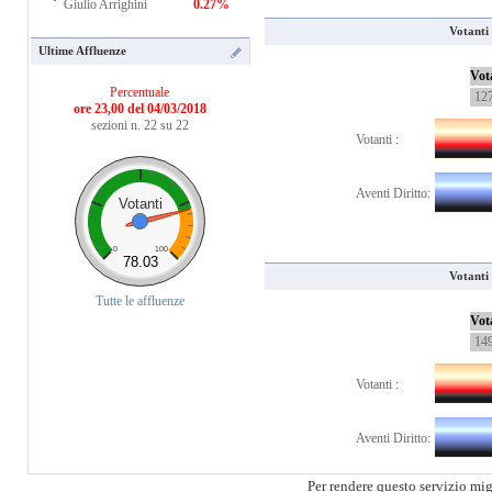
Giulio Arrighini
0.27%
Votanti 
Ultime Affluenze
Vot
Percentuale
12
ore 23,00 del 04/03/2018
sezioni n. 22 su 22
Votanti :
Aventi Diritto:
Votanti
0
100
78.03
Votanti 
Tutte le affluenze
Vot
14
Votanti :
Aventi Diritto:
Per rendere questo servizio mi