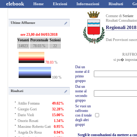
elebook
Home
Elezioni
Informazioni
Risultati
Gr
Comune di
Seriate
Risultati Consultazio
Ultime Affluenze
Regionali 2018
ore 23,00 del 04/03/2018
Dati Provvisori suscet
Votanti
Percentuale
Sezioni
14923
78.03 %
22
RAFFRO
si pu� impostar
78.03
%
Dai un
nome al il
primo
100 %
gruppo
Dai un
nome al
Risultati
secondo
·
gruppo
Attilio Fontana
49.02%
·
Se vuoi un
Giorgio Gori
32.28%
raffronto
·
Dario Violi
15.00%
con il totale
·
degli altri
Onorio Rosati
1.54%
·
gruppi
Massimo Roberto Gatt
0.95%
·
Angela De Rosa
0.94%
Scegli le consultazioni da mettere a c
·