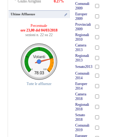
Giulio Arrighini
0.27%
Comunali
2009
Europee
Ultime Affluenze
2009
Provinciali
Percentuale
2009
ore 23,00 del 04/03/2018
Regionali
sezioni n. 22 su 22
2010
Camera
2013
Regionali
Votanti
2013
Senato2013
0
100
78.03
Comunali
2014
Europee
Tutte le affluenze
2014
Camera
2018
Regionali
2018
Senato
2018
Comunali
2019
Europee