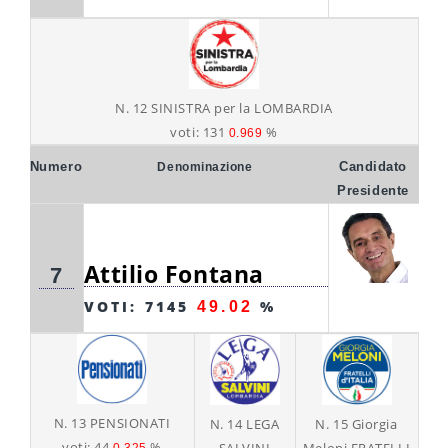
N. 12 SINISTRA per la LOMBARDIA
voti: 131
%
0.969
Numero
Candidato
Denominazione
Presidente
Attilio Fontana
7
VOTI: 7145
%
49.02
N. 13 PENSIONATI
N. 14 LEGA
N. 15 Giorgia
voti: 44
%
SALVINI
Meloni FRATELLI