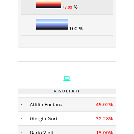
%
78.03
100 %
RISULTATI
·
Attilio Fontana
49.02%
·
Giorgio Gori
32.28%
·
Dario Violi
15.00%