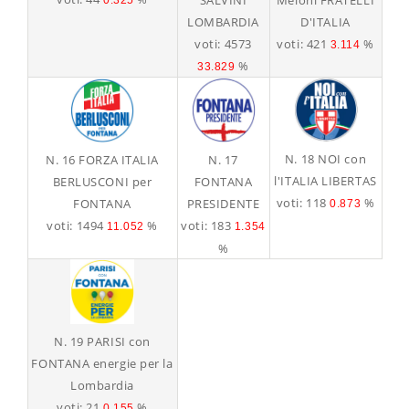
0.325
LOMBARDIA
D'ITALIA
voti: 4573
voti: 421
%
3.114
%
33.829
N. 18 NOI con
N. 17
N. 16 FORZA ITALIA
l'ITALIA LIBERTAS
FONTANA
BERLUSCONI per
voti: 118
%
PRESIDENTE
FONTANA
0.873
voti: 183
voti: 1494
%
1.354
11.052
%
N. 19 PARISI con
FONTANA energie per la
Lombardia
voti: 21
%
0.155