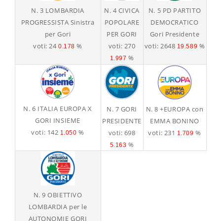
N. 3 LOMBARDIA
N. 4 CIVICA
N. 5 PD PARTITO
PROGRESSISTA Sinistra
POPOLARE
DEMOCRATICO
per Gori
PER GORI
Gori Presidente
voti: 24
%
voti: 270
voti: 2648
%
0.178
19.589
%
1.997
N. 6 ITALIA EUROPA X
N. 7 GORI
N. 8 +EUROPA con
GORI INSIEME
PRESIDENTE
EMMA BONINO
voti: 142
%
voti: 698
voti: 231
%
1.050
1.709
%
5.163
N. 9 OBIETTIVO
LOMBARDIA per le
AUTONOMIE GORI