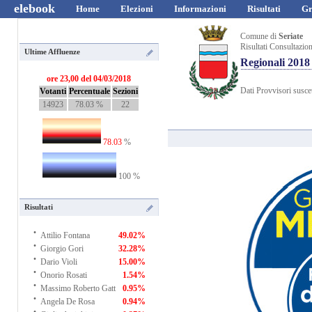
elebook
Home
Elezioni
Informazioni
Risultati
Gr
Comune di
Seriate
Risultati Consultazio
Ultime Affluenze
Regionali 2018
ore 23,00 del 04/03/2018
Dati Provvisori suscet
Votanti
Percentuale
Sezioni
14923
78.03 %
22
78.03
%
100 %
Risultati
·
Attilio Fontana
49.02%
·
Giorgio Gori
32.28%
·
Dario Violi
15.00%
·
Onorio Rosati
1.54%
·
Massimo Roberto Gatt
0.95%
·
Angela De Rosa
0.94%
·