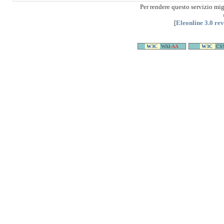
Per rendere questo servizio mi
[
Eleonline 3.0 re
W3C
WAI-
AA
W3C
CS