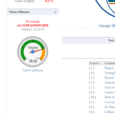
Giulio Arrighini
0.27%
Ultime Affluenze
Percentuale
ore 23,00 del 04/03/2018
Giorgia 
sezioni n. 22 su 22
Voti
Votanti
0
100
78.03
Numero
Candida
[ 1 ]
Magoni 
Tutte le affluenze
[ 4 ]
Tremagl
[ 3 ]
Mazzali
[ 2 ]
Todesch
[ 7 ]
Foini Se
[ 9 ]
Giudici V
[ 10 ]
Melli Pa
[ 5 ]
Crevena
[ 6 ]
De Matte
[ 8 ]
Galbiati